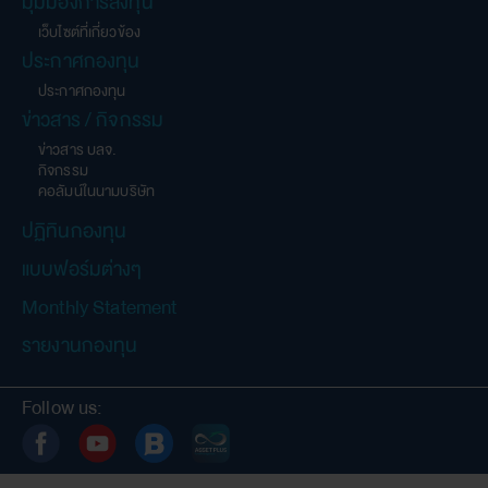
มุมมองการลงทุน
ผู้ลงทุนควรศึกษาข้อมูลในหนังสือชี้ชวนให้เข้าใจและควร
8.
เว็บไซต์ที่เกี่ยวข้อง
เก็บหนังสือชี้ชวนไว้เพื่อใช้อ้างอิงในอนาคต และเมื่อมีข้อ
ประกาศกองทุน
สงสัยให้สอบถามผู้แนะนำการลงทุนให้เข้าใจก่อนซื้อหน่วย
ลงทุน
ประกาศกองทุน
ในกรณีที่ผู้ลงทุนต้องการทราบข้อมูลเพิ่มเติม ผู้ลงทุน
9.
ข่าวสาร / กิจกรรม
สามารถขอหนังสือชี้ชวนส่วนข้อมูลโครงการได้ที่บริษัท
ข่าวสาร บลจ.
จัดการกองทุนรวมหรือผู้สนับสนุนการขายหรือรับซื้อคืน
กิจกรรม
หน่วยลงทุน
คอลัมน์ในนามบริษัท
ผู้ลงทุนสามารถตรวจดูข้อมูลที่อาจมีผลกระทบต่อการ
10.
ปฏิทินกองทุน
ตัดสินใจลงทุน เช่น การทำธุรกรรมกับบุคคลที่เกี่ยวข้อง
ได้ที่สำนักงานคณะกรรมการ ก.ล.ต. หรือโดยผ่านเครือ
แบบฟอร์มต่างๆ
ข่ายอินเตอร์เนตของสำนักงานคณะกรรมการ
ก.ล.ต.
(http://www.sec.or.th)
Monthly Statement
เฉพาะกองทุนรวมเพื่อการเลี้ยงชีพและกองทุนรวมหุ้นระยะ
11.
รายงานกองทุน
ยาว
ผู้ลงทุนไม่สามารถนำหน่วยลงทุนของกองทุนไป
11.1
จำหน่าย โอน จำนำ หรือนำไปเป็นประกัน (เฉพาะ
Follow us:
กองทุนรวมเพื่อการเลี้ยงชีพและกองทุนรวมหุ้นระยะ
ยาว)
ผู้ถือหน่วยลงทุนจะไม่ได้รับสิทธิประโยชน์ทางภาษี
11.2
หากไม่ปฏิบัติตามเงื่อนไขการลงทุน และจะต้องคืน