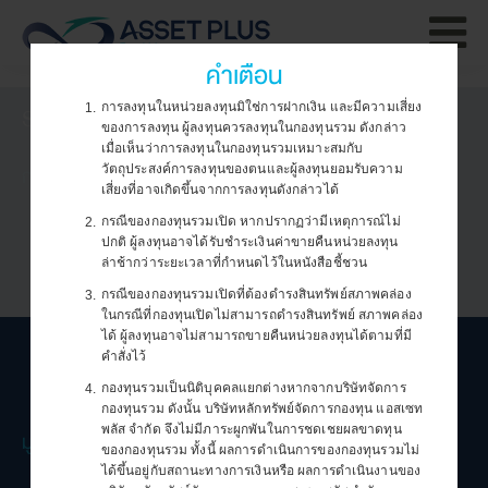
คำเตือน
การใช้และการจัดการคุกกี้
การลงทุนในหน่วยลงทุนมิใช่การฝากเงิน และมีความเสี่ยง
SHORTCUT MENU
1.
ของการลงทุน ผู้ลงทุนควรลงทุนในกองทุนรวม ดังกล่าว
เมื
เว็บไซต์ของบริษัทฯ มีการใช้งานคุกกี้ (Cookie) เพื่อสร้าง
เมื่อเห็นว่าการลงทุนในกองทุนรวมเหมาะสมกับ
จะ
กองทุน
วัตถุประสงค์การลงทุนของตนและผู้ลงทุนยอมรับความ
ประสบการณ์การใช้งานให้ดียิ่งขึ้น ทั้งนี้ คุณสามารถตั้งค่าและ
เสี่ยงที่อาจเกิดขึ้นจากการลงทุนดังกล่าวได้
พฤ
กองทุนตลาดเงิน
ศึกษารายละเอียดเกี่ยวกับการใช้คุกกี้
กรณีของกองทุนรวมเปิด หากปรากฏว่ามีเหตุการณ์ไม่
กองทุนตราสารหนี้
2.
ของบริษัทฯ ได้ที่
นโยบายการใช้งานคุกกี้
และ
การตั้งค่าคุกกี้
ปร
ปกติ ผู้ลงทุนอาจได้รับชำระเงินค่าขายคืนหน่วยลงทุน
กองทุนหุ้นไทย
ล่าช้ากว่าระยะเวลาที่กำหนดไว้ในหนังสือชี้ชวน
กองทุนผสม
ตกลง
ก็
กองทุนหน่วยลงทุน/หุ้นต่างประเทศ
กรณีของกองทุนรวมเปิดที่ต้องดำรงสินทรัพย์สภาพคล่อง
3.
เว
กองทุนทรัพย์สินทางเลือก
ในกรณีที่กองทุนเปิดไม่สามารถดำรงสินทรัพย์ สภาพคล่อง
กองทุน RMF
ได้ ผู้ลงทุนอาจไม่สามารถขายคืนหน่วยลงทุนได้ตามที่มี
กองทุน SSF
คำสั่งไว้
กองทุน ThaiESG/ThaiESGX
ท่
กองทุนส่วนบุคคล
กองทุนรวมเป็นนิติบุคคลแยกต่างหากจากบริษัทจัดการ
4.
ใช้
กองทุนสำรองเลี้ยงชีพ
กองทุนรวม ดังนั้น บริษัทหลักทรัพย์จัดการกองทุน แอสเซท
พลัส จำกัด จึงไม่มีภาระผูกพันในการชดเชยผลขาดทุน
มูลค่าหน่วยลงทุน
ของกองทุนรวม ทั้งนี้ ผลการดำเนินการของกองทุนรวมไม่
มูลค่าหน่วยลงทุน
ได้ขึ้นอยู่กับสถานะทางการเงินหรือ ผลการดำเนินงานของ