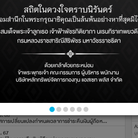
าร
กิจกรรม
ประกาศ
ม
A
. 68
27 ก
นแจ้งความประสงค์จะใช้สิทธิขอยกเว้นภาษีเงินได...
ประก
มู
ย. 68
27 ก
การเปลี่ยนแปลงกำหนดเวลาการชำระคืนเงินผู้ถือห...
ประก
A
. 67
27 ก
มู