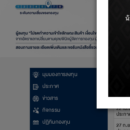
ข่าวส
มุมมองการลงทุน
ประกาศ
30 ธ.ค
ขั้นตอ
ข่าวสาร
22 เม.
กิจกรรม
ประกาศ
ปฏิทินกองทุน
27 ก.ย