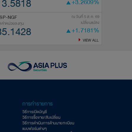
13.5818
14.02
+3.2609%
าศแก้ไข ตารางคืนเงินผู้ถือหน่วยลงทุนของกองทุน ...
ปร
SP-NGF
ณ วันที่ 5 ส.ค. 69
ASP-USSMA
เปลี่ยนแปลง
ลค่าหน่วยลงทุน
มูลค่าหน่วยลงทุน
35.1428
9.818
+1.7181%
VIEW ALL
การทำรายการ
วิธีการเปิดบัญชี
วิธีการซื้อขาย/สับเปลี่ยน
วิธีการดำเนินการด้านนายทะเบียน
แบบฟอร์มต่างๆ