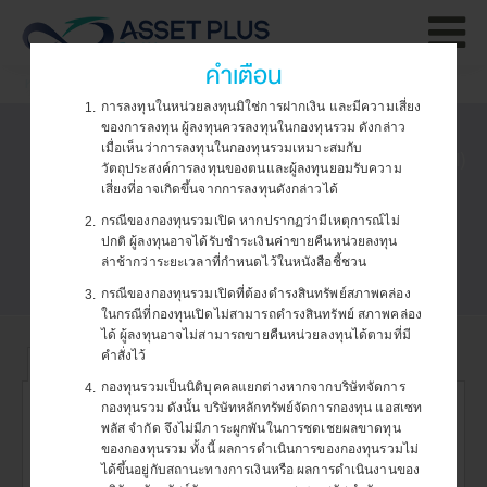
คำเตือน
หน้าหลัก
กองทุนรวม
กองทุนหน่วยลงทุน/หุ้นต่างประเทศ
A-JEDI
การใช้และการจัดการคุกกี้
การลงทุนในหน่วยลงทุนมิใช่การฝากเงิน และมีความเสี่ยง
1.
ของการลงทุน ผู้ลงทุนควรลงทุนในกองทุนรวม ดังกล่าว
เมื
เว็บไซต์ของบริษัทฯ มีการใช้งานคุกกี้ (Cookie) เพื่อสร้าง
เมื่อเห็นว่าการลงทุนในกองทุนรวมเหมาะสมกับ
กองทุนเปิด เอแทรคเกอร์ส สเปซ อินโนเวเตอร์ส (A-JEDI)
จะ
วัตถุประสงค์การลงทุนของตนและผู้ลงทุนยอมรับความ
ประสบการณ์การใช้งานให้ดียิ่งขึ้น ทั้งนี้ คุณสามารถตั้งค่าและ
เสี่ยงที่อาจเกิดขึ้นจากการลงทุนดังกล่าวได้
พฤ
ศึกษารายละเอียดเกี่ยวกับการใช้คุกกี้
กรณีของกองทุนรวมเปิด หากปรากฏว่ามีเหตุการณ์ไม่
2.
ของบริษัทฯ ได้ที่
นโยบายการใช้งานคุกกี้
และ
การตั้งค่าคุกกี้
ปร
ปกติ ผู้ลงทุนอาจได้รับชำระเงินค่าขายคืนหน่วยลงทุน
ล่าช้ากว่าระยะเวลาที่กำหนดไว้ในหนังสือชี้ชวน
ตกลง
ก็
กรณีของกองทุนรวมเปิดที่ต้องดำรงสินทรัพย์สภาพคล่อง
3.
เว
ในกรณีที่กองทุนเปิดไม่สามารถดำรงสินทรัพย์ สภาพคล่อง
ได้ ผู้ลงทุนอาจไม่สามารถขายคืนหน่วยลงทุนได้ตามที่มี
คำสั่งไว้
ข้อมูลกองทุน
เอกสารอื่นๆ
ท่
กองทุนรวมเป็นนิติบุคคลแยกต่างหากจากบริษัทจัดการ
4.
ใช้
กองทุนเปิด เอแทรคเกอร์ส สเปซ อิน
กองทุนรวม ดังนั้น บริษัทหลักทรัพย์จัดการกองทุน แอสเซท
พลัส จำกัด จึงไม่มีภาระผูกพันในการชดเชยผลขาดทุน
ของกองทุนรวม ทั้งนี้ ผลการดำเนินการของกองทุนรวมไม่
โนเวเตอร์ส (A-JEDI)
ได้ขึ้นอยู่กับสถานะทางการเงินหรือ ผลการดำเนินงานของ