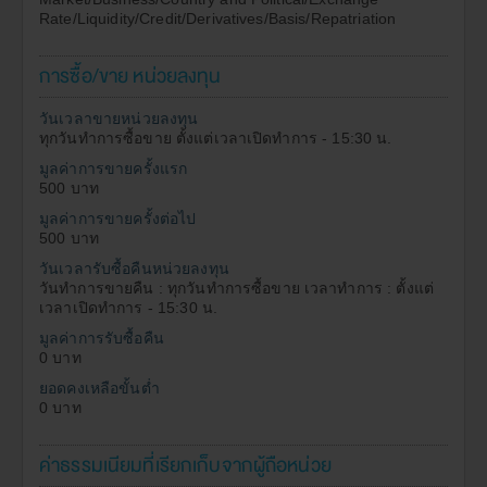
สิทธิประโยชน์ทางภาษีที่เคยได้รับภายในกำหนด
Rate/Liquidity/Credit/Derivatives/Basis/Repatriation
เวลา มิฉะนั้นจะต้องชำระเงินเพิ่ม และ/หรือเบี้ยปรับ
ตามประมวลรัษฎากรด้วย ดังนั้น ผู้ลงทุนควรศึกษา
การซื้อ/ขาย หน่วยลงทุน
เงื่อนไขการลงทุนในกองทุนรวมเพื่อการเลี้ยงชีพและ
กองทุนรวมหุ้นระยะยาวให้เข้าใจ รวมทั้งสอบถาม
วันเวลาขายหน่วยลงทุน
รายละเอียดเพิ่มเติมและขอรับคู่มือภาษีที่บริษัท
ทุกวันทำการซื้อขาย ตั้งแต่เวลาเปิดทำการ - 15:30 น.
จัดการหรือผู้ขายหน่วยลงทุน อนึ่ง ในการนำค่าซื้อ
หน่วยลงทุนไปขอยกเว้นภาษีเงินได้บุคคลธรรมดา ผู้
มูลค่าการขายครั้งแรก
ถือหน่วยลงทุนจะต้องนำหนังสือรับรองการซื้อหน่วย
500 บาท
ลงทุนในกองทุนรวมเพื่อการเลี้ยงชีพ และกองทุนรวม
มูลค่าการขายครั้งต่อไป
หุ้นระยะยาวที่ออกโดยบริษัทจัดการไปยื่นพร้อมกับ
500 บาท
การยื่นแบบ ภงด. 90 หรือ ภงด. 91 แล้วแต่กรณี
วันเวลารับซื้อคืนหน่วยลงทุน
ผลการดำเนินงานในอดีตของกองทุนมิได้เป็นสิ่งยืนยันถึง
12.
วันทำการขายคืน : ทุกวันทำการซื้อขาย เวลาทำการ : ตั้งแต่
ผลการดำเนินงานในอนาคต
เวลาเปิดทำการ - 15:30 น.
การลงทุนมีความเสี่ยง ผู้ลงทุนควรศึกษาข้อมูลก่อนตัดสิน
13.
มูลค่าการรับซื้อคืน
ใจลงทุน
0 บาท
การวัดผลการดำเนินงานของกองทุนบนเว็บไซต์นี้ได้จัดทำ
14.
ยอดคงเหลือขั้นต่ำ
ขึ้นตามมาตรฐานการวัดผลการดำเนินงานของ กองทุน
0 บาท
รวมของสมาคมบริษัทจัดการลงทุน
บริษัทขอสงวนสิทธิ์ในการแก้ไข ปรับปรุง หรือเปลี่ยนแปลง
15.
ค่าธรรมเนียมที่เรียกเก็บจากผู้ถือหน่วย
ข้อมูลใดๆ ในเว็บไซต์นี้ได้โดยไม่จำเป็นต้องแจ้งล่วงหน้า