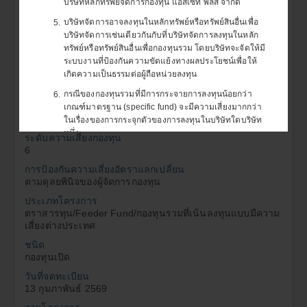
ก
บริษัทหลักทรัพย์จัดการกองทุน แอสเซท พลัส จำกัด
เปิดประตูสู่จักรวาล ทะยานสู่การลงทุนแห่งอนาคต กับ
บริษัทจัดการอาจลงทุนในหลักทรัพย์หรือทรัพย์สินอื่นเพื่อ
5.
อุตสาหกรรมอวกาศที่ขับเคลื่อนโลกยุคใหม่
บริษัทจัดการเช่นเดียวกันกับที่บริษัทจัดการลงทุนในหลัก
ทรัพย์หรือทรัพย์สินอื่นเพื่อกองทุนรวม โดยบริษัทจะจัดให้มี
ข้อมูล ณ วันที่ 30 มิถุนายน 2569
ระบบงานที่ป้องกันความขัดแย้งทางผลประโยชน์เพื่อให้
เกิดความเป็นธรรมต่อผู้ถือหน่วยลงทุน
กรณีของกองทุนรวมที่มีการกระจายการลงทุนน้อยกว่า
6.
ข้อมูลทั่วไป
เกณฑ์มาตรฐาน (specific fund) จะมีความเสี่ยงมากกว่า
ในเรื่องของการกระจุกตัวของการลงทุนในบริษัทใดบริษัท
หนึ่ง
ระดับความเสี่ยงกองทุน
6
กรณีที่กองทุนรวมประสงค์จะลงทุนในหรือมีไว้ซึ่งสัญญาซื้อ
7.
ขายล่วงหน้า (Derivatives) เพื่อแสวงหาผลประโยชน์
การป้องกันความเสี่ยงอัตราแลกเปลี่ยน
ตอบแทนจากสัญญาดังกล่าว
ตามดุลยพินิจของผู้จัดการกองทุน
จะมีความเสี่ยงมากกว่ากองทุนรวมอื่น จึงเหมาะสม
7.1
ประเภทโครงการ
กับผู้ลงทุนที่ต้องการผลตอบแทนสูงและรับความ
ตราสารทุน/Feeder Fund/กองทุนรวมที่เน้นลงทุนแบบมีความ
เสี่ยงต่างประเทศ
เสี่ยงได้สูงกว่าผู้ลงทุนทั่วไป
ชนิด
ผู้ลงทุนควรลงทุนในกองทุนรวมดังกล่าวเมื่อมีความ
7.2
กองทุนเปิด
เข้าใจในความเสี่ยงของสัญญาซื้อขายล่วงหน้า และ
ผู้ลงทุนควรพิจารณาความเหมาะสมของการลงทุน
วันที่จดทะเบียน
โดยคำนึงถึงประสบการณ์การลงทุน วัตถุประสงค์
13 กุมภาพันธ์ 2569
การ ลงทุน และฐานะการเงินของผู้ลงทุนเอง