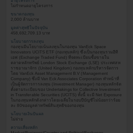
อายุโครงการ
ผู้ลงทุนควรศึกษาข้อมูลในหนังสือชี้ชวนให้เข้าใจและควร
8.
ไม่กำหนดอายุโครงการ
เก็บหนังสือชี้ชวนไว้เพื่อใช้อ้างอิงในอนาคต และเมื่อมีข้อ
ขนาดกองทุน
สงสัยให้สอบถามผู้แนะนำการลงทุนให้เข้าใจก่อนซื้อหน่วย
2,000 ล้านบาท
ลงทุน
มูลค่าสุทธิในปัจจุบัน
ในกรณีที่ผู้ลงทุนต้องการทราบข้อมูลเพิ่มเติม ผู้ลงทุน
9.
458,692,709.13 บาท
สามารถขอหนังสือชี้ชวนส่วนข้อมูลโครงการได้ที่บริษัท
นโยบายการลงทุน
จัดการกองทุนรวมหรือผู้สนับสนุนการขายหรือรับซื้อคืน
กองทุนมีนโยบายเน้นลงทุนในกองทุน VanEck Space
หน่วยลงทุน
Innovators UCITS ETF (กองทุนหลัก) ซึ่งเป็นกองทุนรวมอีที
ผู้ลงทุนสามารถตรวจดูข้อมูลที่อาจมีผลกระทบต่อการ
10.
เอฟ (Exchange Traded Fund) ที่จดทะเบียนซื้อขายใน
ตัดสินใจลงทุน เช่น การทำธุรกรรมกับบุคคลที่เกี่ยวข้อง
ตลาดหลักทรัพย์ London Stock Exchange (LSE) ประเทศสห
ได้ที่สำนักงานคณะกรรมการ ก.ล.ต. หรือโดยผ่านเครือ
ราชอาณาจักร (United Kingdom) กองทุนหลักบริหารจัดการ
ข่ายอินเตอร์เนตของสำนักงานคณะกรรมการ
โดย VanEck Asset Management B.V (Management
ก.ล.ต.
(http://www.sec.or.th)
Company) ซึ่งมี Van Eck Associates Corporation ทำหน้าที่
เป็นผู้จัดการการลงทุน (Investment Manager) กองทุนหลักจัด
เฉพาะกองทุนรวมเพื่อการเลี้ยงชีพและกองทุนรวมหุ้นระยะ
11.
ตั้งตามระเบียบของ Undertakings for Collective Investment
ยาว
in Transferable Securities (UCITS) ทั้งนี้ จะมี Net Exposure
ในกองทุนหลักดังกล่าวโดยเฉลี่ยในรอบปีบัญชีไม่น้อยกว่าร้อย
ผู้ลงทุนไม่สามารถนำหน่วยลงทุนของกองทุนไป
11.1
ละ 80ของมูลค่าทรัพย์สินสุทธิของกองทุน
จำหน่าย โอน จำนำ หรือนำไปเป็นประกัน (เฉพาะ
กองทุนรวมเพื่อการเลี้ยงชีพและกองทุนรวมหุ้นระยะ
นโยบายเงินปันผล
ยาว)
ไม่จ่าย
ผู้ถือหน่วยลงทุนจะไม่ได้รับสิทธิประโยชน์ทางภาษี
11.2
ความเสี่ยงหลัก
หากไม่ปฏิบัติตามเงื่อนไขการลงทุน และจะต้องคืน
Market/Business/Country and Political/Exchange