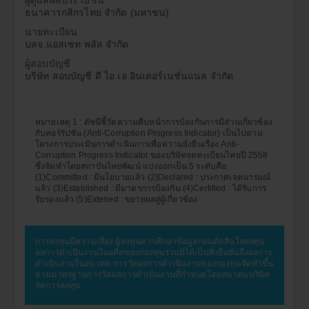
ผู้ดูแลผลประโยชน์
ธนาคารกสิกรไทย จำกัด (มหาชน)
นายทะเบียน
บลจ.แอสเซท พลัส จำกัด
ผู้สอบบัญชี
บริษัท สอบบัญชี ดี ไอ เอ อินเตอร์เนชั่นแนล จำกัด
หมายเหตุ 1 : ดัชนีชี้วัดความคืบหน้าการป้องกันการมีส่วนเกี่ยวข้อง
กับคอร์รัปชัน (Anti-Corruption Progress Indicator) เป็นไปตาม
โครงการประเมินการดำเนินการเพื่อความยั่งยืนเรื่อง Anti-
Corruption Progress Indicator ของบริษัทจดทะเบียนไทยปี 2558
ซึ่งจัดทำโดยสถาบันไทยพัฒน์ แบ่งออกเป็น 5 ระดับคือ
(1)Committed : มีนโยบายแล้ว (2)Declared : ประกาศเจตนารมณ์
แล้ว (3)Established : มีมาตรการป้องกัน (4)Certified : ได้รับการ
รับรองแล้ว (5)Extened : ขยายผลสู่ผู้เกี่ยวข้อง
การลงทุนมีความเสี่ยง ผู้ลงทุนควรศึกษาข้อมูลก่อนตัดสินใจลงทุน
ผลการดำเนินงานในอดีตของกองทุนรวมมิได้เป็นสิ่งยืนยันถึงผลการ
ดำเนินงานในอนาคต การวัดผลการดำเนินงานของกองทุนจัดทำขึ้น
ตามมาตรฐานการวัดผลการดำเนินงานที่กำหนดโดยสมาคมบริษัท
จัดการลงทุน