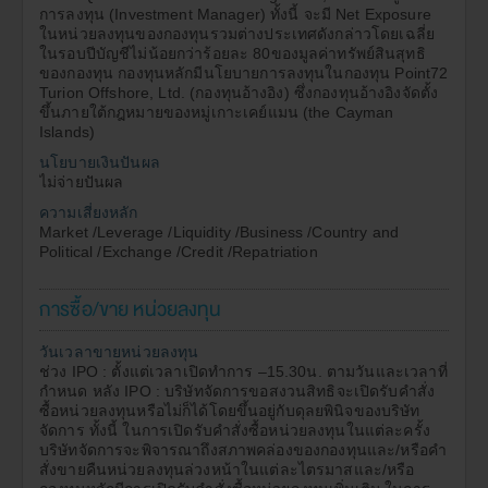
การลงทุน (Investment Manager) ทั้งนี้ จะมี Net Exposure
สิทธิประโยชน์ทางภาษีที่เคยได้รับภายในกำหนด
ในหน่วยลงทุนของกองทุนรวมต่างประเทศดังกล่าวโดยเฉลี่ย
เวลา มิฉะนั้นจะต้องชำระเงินเพิ่ม และ/หรือเบี้ยปรับ
ในรอบปีบัญชีไม่น้อยกว่าร้อยละ 80ของมูลค่าทรัพย์สินสุทธิ
ตามประมวลรัษฎากรด้วย ดังนั้น ผู้ลงทุนควรศึกษา
ของกองทุน กองทุนหลักมีนโยบายการลงทุนในกองทุน Point72
เงื่อนไขการลงทุนในกองทุนรวมเพื่อการเลี้ยงชีพและ
Turion Offshore, Ltd. (กองทุนอ้างอิง) ซึ่งกองทุนอ้างอิงจัดตั้ง
กองทุนรวมหุ้นระยะยาวให้เข้าใจ รวมทั้งสอบถาม
ขึ้นภายใต้กฎหมายของหมู่เกาะเคย์แมน (the Cayman
รายละเอียดเพิ่มเติมและขอรับคู่มือภาษีที่บริษัท
Islands)
จัดการหรือผู้ขายหน่วยลงทุน อนึ่ง ในการนำค่าซื้อ
นโยบายเงินปันผล
หน่วยลงทุนไปขอยกเว้นภาษีเงินได้บุคคลธรรมดา ผู้
ไม่จ่ายปันผล
ถือหน่วยลงทุนจะต้องนำหนังสือรับรองการซื้อหน่วย
ลงทุนในกองทุนรวมเพื่อการเลี้ยงชีพ และกองทุนรวม
ความเสี่ยงหลัก
หุ้นระยะยาวที่ออกโดยบริษัทจัดการไปยื่นพร้อมกับ
Market /Leverage /Liquidity /Business /Country and
การยื่นแบบ ภงด. 90 หรือ ภงด. 91 แล้วแต่กรณี
Political /Exchange /Credit /Repatriation
ผลการดำเนินงานในอดีตของกองทุนมิได้เป็นสิ่งยืนยันถึง
12.
ผลการดำเนินงานในอนาคต
การซื้อ/ขาย หน่วยลงทุน
การลงทุนมีความเสี่ยง ผู้ลงทุนควรศึกษาข้อมูลก่อนตัดสิน
13.
ใจลงทุน
วันเวลาขายหน่วยลงทุน
ช่วง IPO : ตั้งแต่เวลาเปิดทำการ –15.30น. ตามวันและเวลาที่
การวัดผลการดำเนินงานของกองทุนบนเว็บไซต์นี้ได้จัดทำ
14.
กำหนด หลัง IPO : บริษัทจัดการขอสงวนสิทธิจะเปิดรับคำสั่ง
ขึ้นตามมาตรฐานการวัดผลการดำเนินงานของ กองทุน
ซื้อหน่วยลงทุนหรือไม่ก็ได้โดยขึ้นอยู่กับดุลยพินิจของบริษัท
รวมของสมาคมบริษัทจัดการลงทุน
จัดการ ทั้งนี้ ในการเปิดรับคำสั่งซื้อหน่วยลงทุนในแต่ละครั้ง
บริษัทจัดการจะพิจารณาถึงสภาพคล่องของกองทุนและ/หรือคำ
บริษัทขอสงวนสิทธิ์ในการแก้ไข ปรับปรุง หรือเปลี่ยนแปลง
15.
สั่งขายคืนหน่วยลงทุนล่วงหน้าในแต่ละไตรมาสและ/หรือ
ข้อมูลใดๆ ในเว็บไซต์นี้ได้โดยไม่จำเป็นต้องแจ้งล่วงหน้า