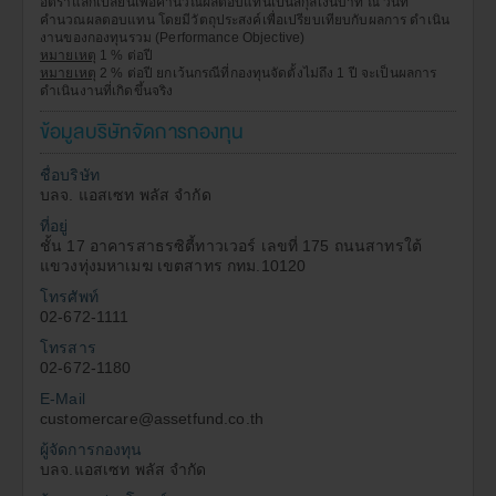
อัตราแลกเปลี่ยนเพื่อคำนวณผลตอบแทนเป็นสกุลเงินบาท ณ วันที่
คำนวณผลตอบแทน โดยมีวัตถุประสงค์เพื่อเปรียบเทียบกับผลการ ดำเนิน
งานของกองทุนรวม (Performance Objective)
หมายเหตุ
1 % ต่อปี
หมายเหตุ
2 % ต่อปี ยกเว้นกรณีที่กองทุนจัดตั้งไม่ถึง 1 ปี จะเป็นผลการ
ดำเนินงานที่เกิดขึ้นจริง
ข้อมูลบริษัทจัดการกองทุน
ชื่อบริษัท
บลจ. แอสเซท พลัส จำกัด
ที่อยู่
ชั้น 17 อาคารสาธรซิตี้ทาวเวอร์ เลขที่ 175 ถนนสาทรใต้
แขวงทุ่งมหาเมฆ เขตสาทร กทม.10120
โทรศัพท์
02-672-1111
โทรสาร
02-672-1180
E-Mail
customercare@assetfund.co.th
ผู้จัดการกองทุน
บลจ.แอสเซท พลัส จำกัด