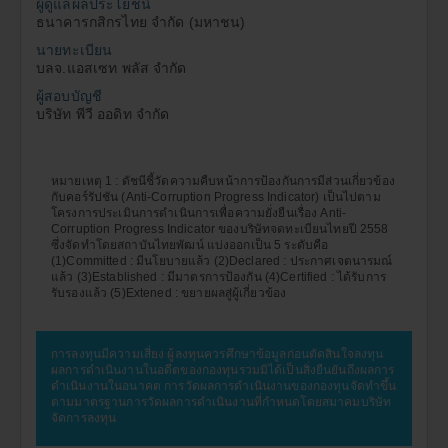
ผู้ดูแลผลประโยชน์
ธนาคารกสิกรไทย จำกัด (มหาชน)
นายทะเบียน
บลจ.แอสเซท พลัส จำกัด
ผู้สอบบัญชี
บริษัท พีวี ออดิท จำกัด
หมายเหตุ 1 : ดัชนีชี้วัดความคืบหน้าการป้องกันการมีส่วนเกี่ยวข้อง
กับคอร์รัปชัน (Anti-Corruption Progress Indicator) เป็นไปตาม
โครงการประเมินการดำเนินการเพื่อความยั่งยืนเรื่อง Anti-
Corruption Progress Indicator ของบริษัทจดทะเบียนไทยปี 2558
ซึ่งจัดทำโดยสถาบันไทยพัฒน์ แบ่งออกเป็น 5 ระดับคือ
(1)Committed : มีนโยบายแล้ว (2)Declared : ประกาศเจตนารมณ์
แล้ว (3)Established : มีมาตรการป้องกัน (4)Certified : ได้รับการ
รับรองแล้ว (5)Extened : ขยายผลสู่ผู้เกี่ยวข้อง
การลงทุนมีความเสี่ยง ผู้ลงทุนควรศึกษาข้อมูลก่อนตัดสินใจลงทุน
ผลการดำเนินงานในอดีตของกองทุนรวมมิได้เป็นสิ่งยืนยันถึงผลการ
ดำเนินงานในอนาคต การวัดผลการดำเนินงานของกองทุนจัดทำขึ้น
ตามมาตรฐานการวัดผลการดำเนินงานที่กำหนดโดยสมาคมบริษัท
จัดการลงทุน