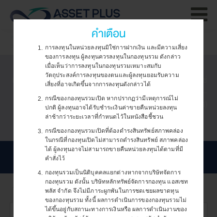
คำเตือน
หน้าหลัก
กองทุนรวม
กองทุนหน่วยลงทุน/หุ้นต่างประเทศ
การใช้และการจัดการคุกกี้
ASP-POINTAI-UI-G
การลงทุนในหน่วยลงทุนมิใช่การฝากเงิน และมีความเสี่ยง
1.
ของการลงทุน ผู้ลงทุนควรลงทุนในกองทุนรวม ดังกล่าว
เมื
เว็บไซต์ของบริษัทฯ มีการใช้งานคุกกี้ (Cookie) เพื่อสร้าง
เมื่อเห็นว่าการลงทุนในกองทุนรวมเหมาะสมกับ
จะ
วัตถุประสงค์การลงทุนของตนและผู้ลงทุนยอมรับความ
กองทุนเปิด แอสเซทพลัส พอยท์ อาร์ทิฟิเชียล อินเทลลิเจนซ์
ประสบการณ์การใช้งานให้ดียิ่งขึ้น ทั้งนี้ คุณสามารถตั้งค่าและ
เสี่ยงที่อาจเกิดขึ้นจากการลงทุนดังกล่าวได้
พฤ
เฮดจ์ฟันด์ ห้ามขายผู้ลงทุนรายย่อย (ASP-POINTAI-UI-
ศึกษารายละเอียดเกี่ยวกับการใช้คุกกี้
กรณีของกองทุนรวมเปิด หากปรากฏว่ามีเหตุการณ์ไม่
2.
G)
ของบริษัทฯ ได้ที่
นโยบายการใช้งานคุกกี้
และ
การตั้งค่าคุกกี้
ปร
ปกติ ผู้ลงทุนอาจได้รับชำระเงินค่าขายคืนหน่วยลงทุน
ล่าช้ากว่าระยะเวลาที่กำหนดไว้ในหนังสือชี้ชวน
ตกลง
ก็
กรณีของกองทุนรวมเปิดที่ต้องดำรงสินทรัพย์สภาพคล่อง
3.
เว
ในกรณีที่กองทุนเปิดไม่สามารถดำรงสินทรัพย์ สภาพคล่อง
ได้ ผู้ลงทุนอาจไม่สามารถขายคืนหน่วยลงทุนได้ตามที่มี
คำสั่งไว้
ท่
กองทุนรวมเป็นนิติบุคคลแยกต่างหากจากบริษัทจัดการ
4.
ใช้
กองทุนรวม ดังนั้น บริษัทหลักทรัพย์จัดการกองทุน แอสเซท
พลัส จำกัด จึงไม่มีภาระผูกพันในการชดเชยผลขาดทุน
ข้อมูลกองทุน
เอกสารอื่นๆ
ของกองทุนรวม ทั้งนี้ ผลการดำเนินการของกองทุนรวมไม่
ได้ขึ้นอยู่กับสถานะทางการเงินหรือ ผลการดำเนินงานของ