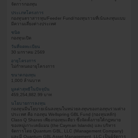
จัดการกองทุน
ผู้ลงทุนควรศึกษาข้อมูลในหนังสือชี้ชวนให้เข้าใจและควร
8.
เก็บหนังสือชี้ชวนไว้เพื่อใช้อ้างอิงในอนาคต และเมื่อมีข้อ
ประเภทโครงการ
สงสัยให้สอบถามผู้แนะนำการลงทุนให้เข้าใจก่อนซื้อหน่วย
กองทุนตราสารทุน/Feeder Fund/กองทุนรวมที่เน้นลงทุนแบบ
ลงทุน
มีความเสี่ยงต่างประเทศ
ในกรณีที่ผู้ลงทุนต้องการทราบข้อมูลเพิ่มเติม ผู้ลงทุน
9.
ชนิด
สามารถขอหนังสือชี้ชวนส่วนข้อมูลโครงการได้ที่บริษัท
กองทุนเปิด
จัดการกองทุนรวมหรือผู้สนับสนุนการขายหรือรับซื้อคืน
วันที่จดทะเบียน
หน่วยลงทุน
30 มกราคม 2569
ผู้ลงทุนสามารถตรวจดูข้อมูลที่อาจมีผลกระทบต่อการ
10.
อายุโครงการ
ตัดสินใจลงทุน เช่น การทำธุรกรรมกับบุคคลที่เกี่ยวข้อง
ไม่กำหนดอายุโครงการ
ได้ที่สำนักงานคณะกรรมการ ก.ล.ต. หรือโดยผ่านเครือ
ขนาดกองทุน
ข่ายอินเตอร์เนตของสำนักงานคณะกรรมการ
1,000 ล้านบาท
ก.ล.ต.
(http://www.sec.or.th)
มูลค่าสุทธิในปัจจุบัน
เฉพาะกองทุนรวมเพื่อการเลี้ยงชีพและกองทุนรวมหุ้นระยะ
11.
459,254,882.99 บาท
ยาว
นโยบายการลงทุน
ผู้ลงทุนไม่สามารถนำหน่วยลงทุนของกองทุนไป
11.1
กองทุนมีนโยบายเน้นลงทุนในหน่วยลงทุนของกองทุนรวมต่าง
จำหน่าย โอน จำนำ หรือนำไปเป็นประกัน (เฉพาะ
ประเทศ คือ กองทุน Wellspring GBL Fund (กองทุนหลัก)
กองทุนรวมเพื่อการเลี้ยงชีพและกองทุนรวมหุ้นระยะ
Class Q Shares เพียงกองทุนเดียว ซึ่งจัดตั้งภายใต้กฎหมาย
ยาว)
ของหมู่เกาะเคย์แมน (the Cayman Islands) และบริหาร
จัดการโดย Quantum GBL, LLC (Management Company)
ผู้ถือหน่วยลงทุนจะไม่ได้รับสิทธิประโยชน์ทางภาษี
11.2
และมี Quantum GBL Asset Management, LLC เป็นผู้จัดการ
หากไม่ปฏิบัติตามเงื่อนไขการลงทุน และจะต้องคืน